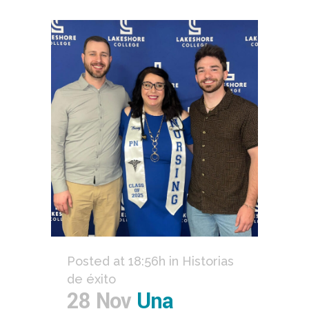
Posted at 18:56h
in
Historias
de éxito
28 Nov
Una